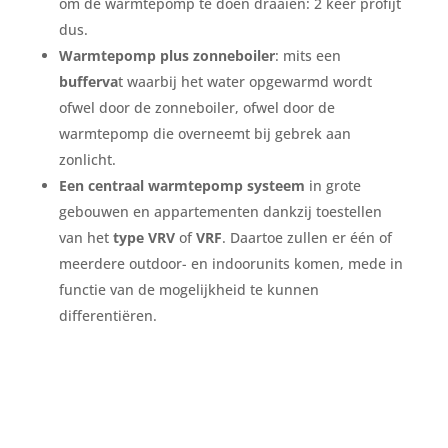
om de warmtepomp te doen draaien: 2 keer profijt
dus.
Warmtepomp plus zonneboiler
: mits een
bufferva
t waarbij het water opgewarmd wordt
ofwel door de zonneboiler, ofwel door de
warmtepomp die overneemt bij gebrek aan
zonlicht.
Een centraal warmtepomp systeem
in grote
gebouwen en appartementen dankzij toestellen
van het
type VRV
of
VRF
. Daartoe zullen er één of
meerdere outdoor- en indoorunits komen, mede in
functie van de mogelijkheid te kunnen
differentiëren.